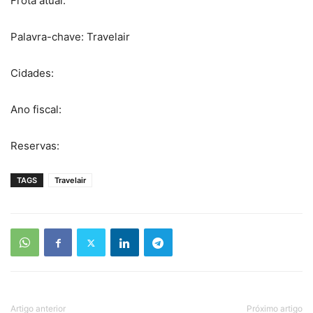
Frota atual:
Palavra-chave: Travelair
Cidades:
Ano fiscal:
Reservas:
TAGS
Travelair
Artigo anterior
Próximo artigo