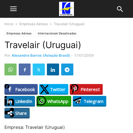
Início
Empresas Aéreas
Travelair (Uruguai)
Empresas Aéreas
Internacionais Desativadas
Travelair (Uruguai)
Por
Alexandre Barros (Aviação Brasil)
-
17/01/2009
Facebook
Twitter
Pinterest
LinkedIn
WhatsApp
Telegram
Share
Empresa: Travelair (Uruguai)