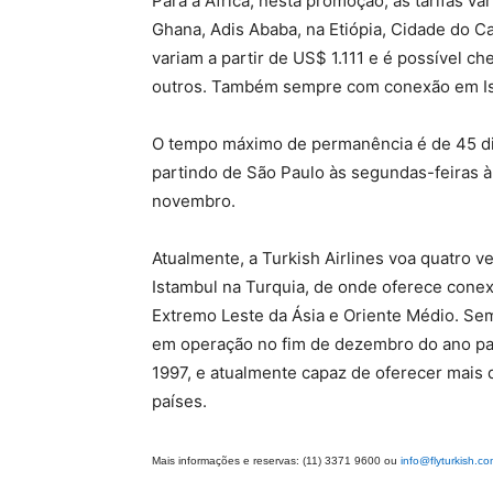
Para a África, nesta promoção, as tarifas v
Ghana, Adis Ababa, na Etiópia, Cidade do Cab
variam a partir de US$ 1.111 e é possível 
outros. Também sempre com conexão em Is
O tempo máximo de permanência é de 45 di
partindo de São Paulo às segundas-feiras 
novembro.
Atualmente, a Turkish Airlines voa quatro 
Istambul na Turquia, de onde oferece conexõ
Extremo Leste da Ásia e Oriente Médio. Se
em operação no fim de dezembro do ano pass
1997, e atualmente capaz de oferecer mais d
países.
Mais informações e reservas: (11) 3371 9600 ou
info@flyturkish.co