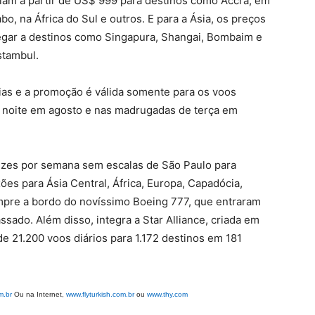
ariam a partir de US$ 999 para destinos como Accra, em
o, na África do Sul e outros. E para a Ásia, os preços
chegar a destinos como Singapura, Shangai, Bombaim e
tambul.
as e a promoção é válida somente para os voos
à noite em agosto e nas madrugadas de terça em
vezes por semana sem escalas de São Paulo para
es para Ásia Central, África, Europa, Capadócia,
mpre a bordo do novíssimo Boeing 777, que entraram
ado. Além disso, integra a Star Alliance, criada em
e 21.200 voos diários para 1.172 destinos em 181
m.br
Ou na Internet,
www.flyturkish.com.br
ou
www.thy.com