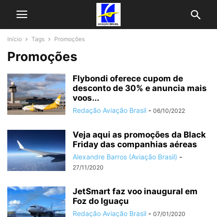
Início
Tags
Promoções
Promoções
Flybondi oferece cupom de
desconto de 30% e anuncia mais
voos...
Redação Aviação Brasil
-
06/10/2022
Veja aqui as promoções da Black
Friday das companhias aéreas
Alexandre Barros (Aviação Brasil)
-
27/11/2020
JetSmart faz voo inaugural em
Foz do Iguaçu
Redação Aviação Brasil
-
07/01/2020