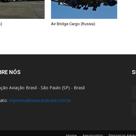
a)
Air Bridge Cargo (Russia)
BRE NÓS
S
ção Aviação Brasil - São Paulo (SP) - Brasil
ato:
imprensa@aviacaobrasil.com.br
Home
Aeroportos
Empresas Aére