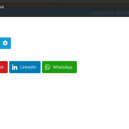
008
st
LinkedIn
WhatsApp