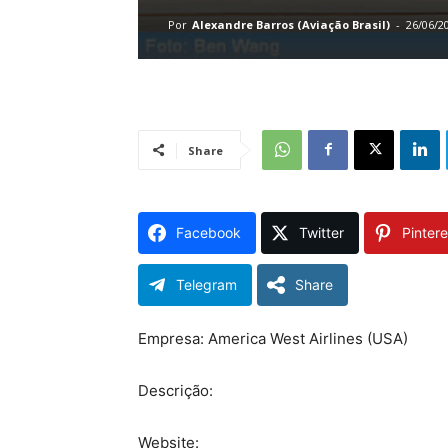
Por
Alexandre Barros (Aviação Brasil)
-
26/06/2
Share
Facebook
Twitter
Pintere
Telegram
Share
Empresa: America West Airlines (USA)
Descrição:
Website: