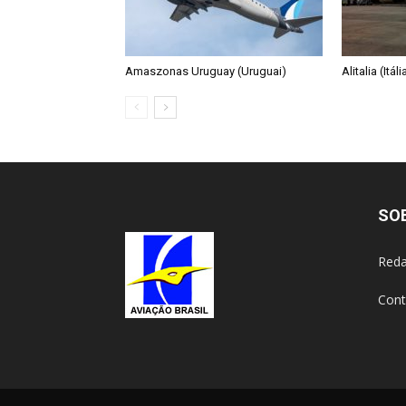
Amaszonas Uruguay (Uruguai)
Alitalia (Itáli
SO
Reda
Cont