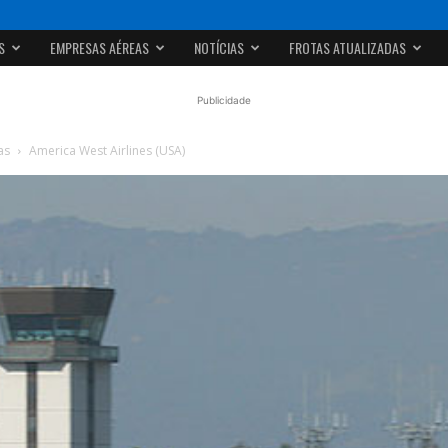
S
EMPRESAS AÉREAS
NOTÍCIAS
FROTAS ATUALIZADAS
Publicidade
as
America West Airlines (USA)