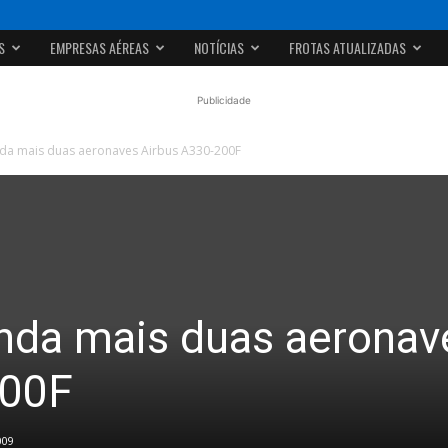
S
EMPRESAS AÉREAS
NOTÍCIAS
FROTAS ATUALIZADAS
Publicidade
 mais duas aeronaves Airbus A330-200F
a mais duas aeronav
200F
009