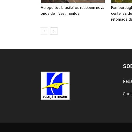
Aeroportos brasileiros recebem nova
Farnboroug
onda de investimentos
centenas d
retomada da
SO
Reda
Cont