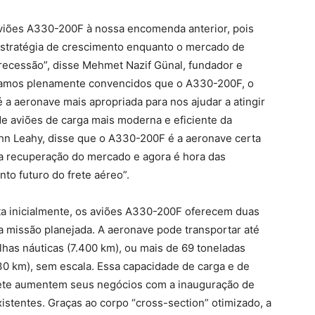
aviões A330-200F à nossa encomenda anterior, pois
tratégia de crescimento enquanto o mercado de
recessão”, disse Mehmet Nazif Günal, fundador e
amos plenamente convencidos que o A330-200F, o
a aeronave mais apropriada para nos ajudar a atingir
de aviões de carga mais moderna e eficiente da
ohn Leahy, disse que o A330-200F é a aeronave certa
a recuperação do mercado e agora é hora das
o futuro do frete aéreo”.
ta inicialmente, os aviões A330-200F oferecem duas
 missão planejada. A aeronave pode transportar até
lhas náuticas (7.400 km), ou mais de 69 toneladas
930 km), sem escala. Essa capacidade de carga e de
frete aumentem seus negócios com a inauguração de
istentes. Graças ao corpo “cross-section” otimizado, a