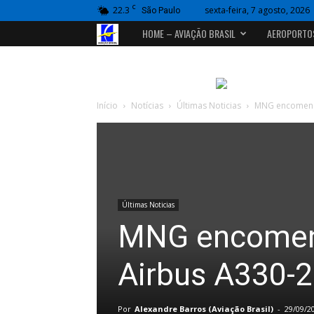
C
22.3
sexta-feira, 7 agosto, 2026
São Paulo
Portal
HOME – AVIAÇÃO BRASIL
AEROPORTO
Aviação
Brasil
Início
Notícias
Últimas Noticias
MNG encomenda
Últimas Noticias
MNG encomend
Airbus A330-
Por
Alexandre Barros (Aviação Brasil)
-
29/09/2