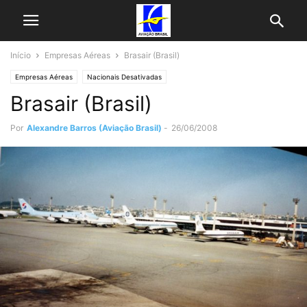
Início
Empresas Aéreas
Brasair (Brasil)
Empresas Aéreas
Nacionais Desativadas
Brasair (Brasil)
Por
Alexandre Barros (Aviação Brasil)
-
26/06/2008