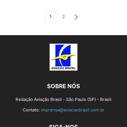
1
2
SOBRE NÓS
Redação Aviação Brasil - São Paulo (SP) - Brasil
Contato:
imprensa@aviacaobrasil.com.br