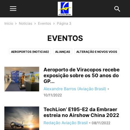
Início
Notícias
Eventos
Página 3
EVENTOS
AEROPORTOS (NOTICIAS)
ALIANÇAS
ALTERAÇÃO E NOVOS VOOS
AVIAÇÃO EXECUTIVA
AZUL NOTICIAS
CARGA AÉREA
ENCOMENDAS E FROTAS
EVENTOS
FABRICANTES
FINANÇAS
Aeroporto de Viracopos recebe
GOL NOTICIAS
HISTÓRIA
exposição sobre os 50 anos do
LATAM NOTICIAS
MATÉRIAS
MRO
GP...
PROGRAMAS DE FIDELIZAÇÃO
PROMOÇÕES DE PASSAGENS
SERVIÇOS
Alexandre Barros (Aviação Brasil)
-
SUSTENTABILIDADE
TECNOLOGIAS
TENDÊNCIAS DE MERCADO
10/11/2022
ÚLTIMAS NOTICIAS
VOEPASS NOTICIAS
TechLion’ E195-E2 da Embraer
estreia no Airshow China 2022
Redação Aviação Brasil
-
08/11/2022