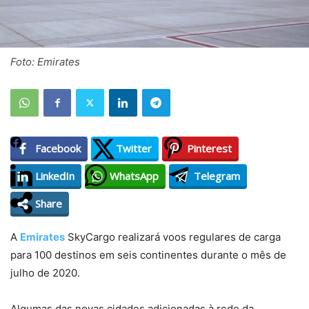
Foto: Emirates
Facebook
Twitter
Pinterest
LinkedIn
WhatsApp
Telegram
Share
A
Emirates
SkyCargo realizará voos regulares de carga
para 100 destinos em seis continentes durante o mês de
julho de 2020.
Algumas das novas cidades adicionadas à rede da