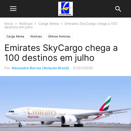
Início
Notícias
Carga Aérea
Emirates SkyCargo chega a 100
destinos em julho
Carga Aérea
Notícias
Últimas Noticias
Emirates SkyCargo chega a
100 destinos em julho
Por
Alexandre Barros (Aviação Brasil)
-
07/07/2020