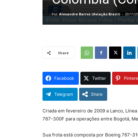
Por
Alexandre Barros (Aviação Brasil)
-
20/11/2
Share
Facebook
Twitter
Pintere
Telegram
Share
Criada em fevereiro de 2009 a Lanco, Líne
767-300F para operações entre Bogotá, Med
Sua frota está composta por Boeing 767-31