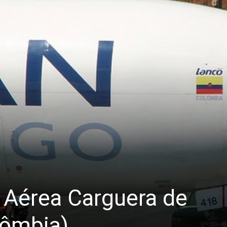
 Aérea Carguera de
lômbia)