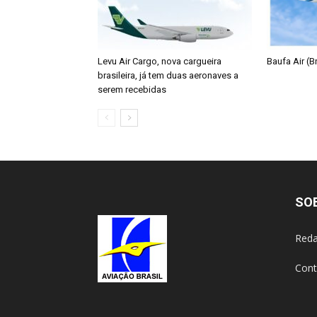
Levu Air Cargo, nova cargueira
Baufa Air (Br
brasileira, já tem duas aeronaves a
serem recebidas
SO
Reda
Cont