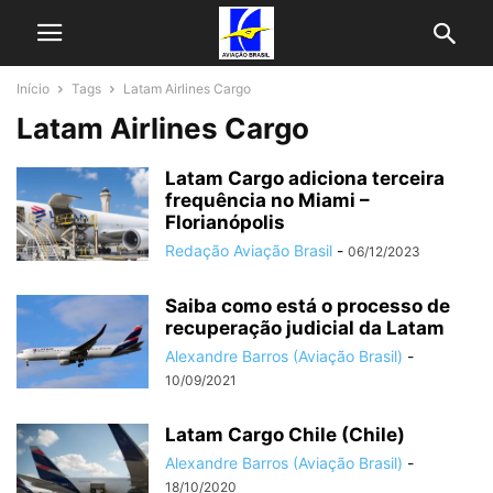
Início
Tags
Latam Airlines Cargo
Latam Airlines Cargo
Latam Cargo adiciona terceira
frequência no Miami –
Florianópolis
Redação Aviação Brasil
-
06/12/2023
Saiba como está o processo de
recuperação judicial da Latam
Alexandre Barros (Aviação Brasil)
-
10/09/2021
Latam Cargo Chile (Chile)
Alexandre Barros (Aviação Brasil)
-
18/10/2020