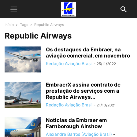
Início
Tags
Republic Airways
Republic Airways
Os destaques da Embraer, na
aviação comercial, em novembro
Redação Aviação Brasil
-
25/11/2022
EmbraerX assina contrato de
prestação de serviços com a
Republic Airways...
Redação Aviação Brasil
-
21/10/2021
Noticias da Embraer em
Farnborough Airshow
Alexandre Barros (Aviação Brasil)
-