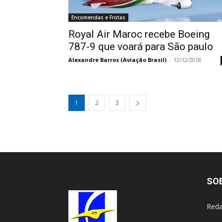
Encomendas e Frotas
Royal Air Maroc recebe Boeing
787-9 que voará para São paulo
Alexandre Barros (Aviação Brasil)
-
12/12/2018
1
2
3
SO
Reda