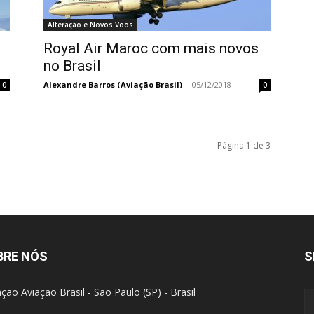
Alteração e Novos Voos
Royal Air Maroc com mais novos
no Brasil
Alexandre Barros (Aviação Brasil)
-
05/12/2018
0
0
Página 1 de 3
BRE NÓS
S
ção Aviação Brasil - São Paulo (SP) - Brasil