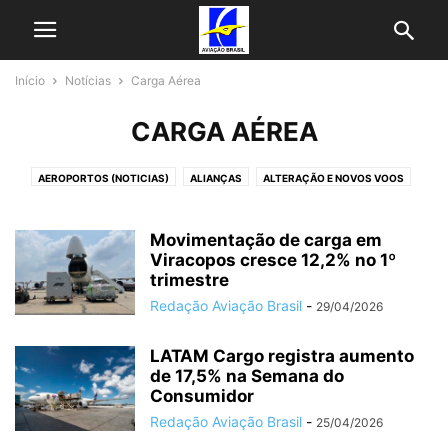
Início
Notícias
Carga Aérea
CARGA AÉREA
AEROPORTOS (NOTICIAS)
ALIANÇAS
ALTERAÇÃO E NOVOS VOOS
AVIAÇÃO EXECUTIVA
AZUL NOTICIAS
CARGA AÉREA
ENCOMENDAS E FROTAS
EVENTOS
FABRICANTES
FINANÇAS
Movimentação de carga em
GOL NOTICIAS
HISTÓRIA
Viracopos cresce 12,2% no 1º
LATAM NOTICIAS
MATÉRIAS
MRO
trimestre
PROGRAMAS DE FIDELIZAÇÃO
PROMOÇÕES DE PASSAGENS
SERVIÇOS
Redação Aviação Brasil
-
29/04/2026
SUSTENTABILIDADE
TECNOLOGIAS
TENDÊNCIAS DE MERCADO
ÚLTIMAS NOTICIAS
VOEPASS NOTICIAS
LATAM Cargo registra aumento
de 17,5% na Semana do
Consumidor
Redação Aviação Brasil
-
25/04/2026