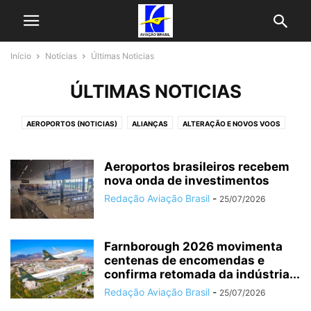
Início
Notícias
Últimas Noticias
ÚLTIMAS NOTICIAS
AEROPORTOS (NOTICIAS)
ALIANÇAS
ALTERAÇÃO E NOVOS VOOS
AVIAÇÃO EXECUTIVA
AZUL NOTICIAS
CARGA AÉREA
ENCOMENDAS E FROTAS
EVENTOS
FABRICANTES
FINANÇAS
Aeroportos brasileiros recebem
GOL NOTICIAS
HISTÓRIA
nova onda de investimentos
LATAM NOTICIAS
MATÉRIAS
MRO
PROGRAMAS DE FIDELIZAÇÃO
PROMOÇÕES DE PASSAGENS
SERVIÇOS
Redação Aviação Brasil
-
25/07/2026
SUSTENTABILIDADE
TECNOLOGIAS
TENDÊNCIAS DE MERCADO
ÚLTIMAS NOTICIAS
VOEPASS NOTICIAS
Farnborough 2026 movimenta
centenas de encomendas e
confirma retomada da indústria...
Redação Aviação Brasil
-
25/07/2026