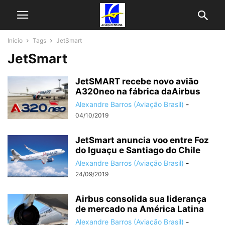
Início
Tags
JetSmart
JetSmart
JetSMART recebe novo avião
A320neo na fábrica daAirbus
Alexandre Barros (Aviação Brasil)
-
04/10/2019
JetSmart anuncia voo entre Foz
do Iguaçu e Santiago do Chile
Alexandre Barros (Aviação Brasil)
-
24/09/2019
Airbus consolida sua liderança
de mercado na América Latina
Alexandre Barros (Aviação Brasil)
-