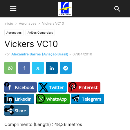
Início
Aeronaves
Vickers VC10
Aeronaves
Aviões Comerciais
Vickers VC10
Por
Alexandre Barros (Aviação Brasil)
-
07/04/2010
Facebook
Twitter
Pinterest
LinkedIn
WhatsApp
Telegram
Share
Comprimento (Length) : 48,36 metros