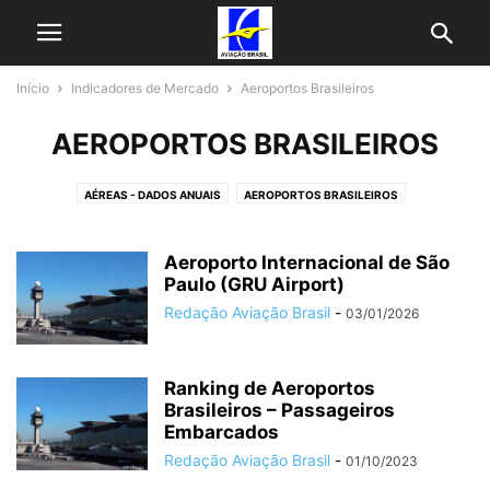
Início
Indicadores de Mercado
Aeroportos Brasileiros
AEROPORTOS BRASILEIROS
AÉREAS - DADOS ANUAIS
AEROPORTOS BRASILEIROS
DADOS OPERACIONAIS MENSAIS
DESEMPENHO OPERACIONAL
INDICADORES - AEROPORTOS
INDICADORES - CARGA
Aeroporto Internacional de São
INDICADORES - PASSAGEIROS
Paulo (GRU Airport)
VOOS INTERNACIONAIS BRASIL
Redação Aviação Brasil
-
03/01/2026
Ranking de Aeroportos
Brasileiros – Passageiros
Embarcados
Redação Aviação Brasil
-
01/10/2023